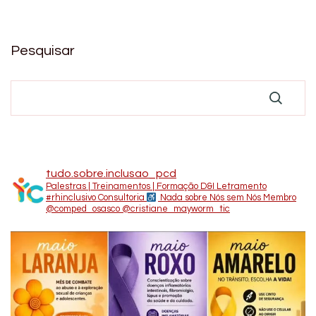
Pesquisar
tudo.sobre.inclusao_pcd
Palestras | Treinamentos | Formação D&I Letramento
#rhinclusivo
Consultoria
Nada sobre Nós sem Nós
Membro
@comped_osasco
@cristiane_mayworm_tic