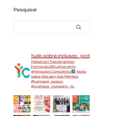
Pesquisar
tudo.sobre.inclusao_pcd
Palestras | Treinamentos |
Formação D&I Letramento
#rhinclusivo
Consultoria
Nada
sobre Nós sem Nós
Membro
@comped_osasco
@cristiane_mayworm_tic