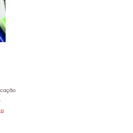
ucação
e
io