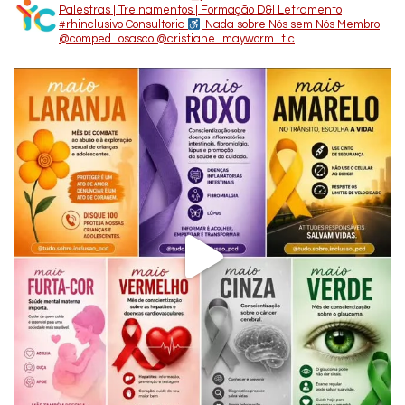
Palestras | Treinamentos | Formação D&I Letramento
#rhinclusivo
Consultoria
Nada sobre Nós sem Nós
Membro
@comped_osasco
@cristiane_mayworm_tic