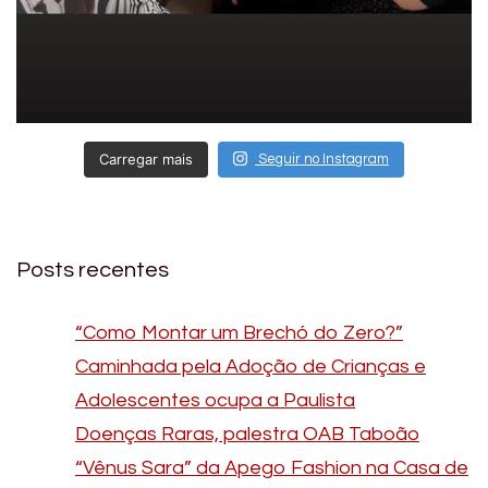
Carregar mais
Seguir no Instagram
Posts recentes
“Como Montar um Brechó do Zero?”
Caminhada pela Adoção de Crianças e
Adolescentes ocupa a Paulista
Doenças Raras, palestra OAB Taboão
“Vênus Sara” da Apego Fashion na Casa de