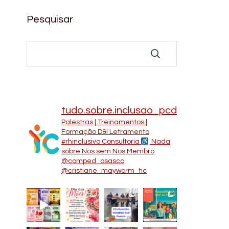
Pesquisar
tudo.sobre.inclusao_pcd
Palestras | Treinamentos |
Formação D&I Letramento
#rhinclusivo
Consultoria
Nada
sobre Nós sem Nós
Membro
@comped_osasco
@cristiane_mayworm_tic