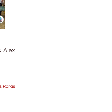
 ‘Alex
s Raras