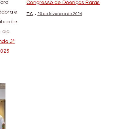
tora
Congresso de Doenças Raras
adora e
TIC
29 de fevereiro de 2024
abordar
 dia
endo
3º
2025