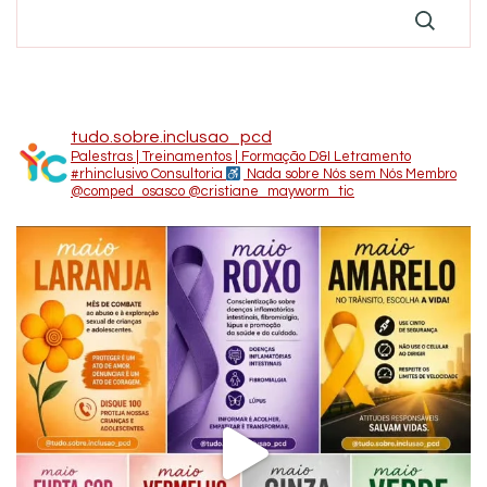
tudo.sobre.inclusao_pcd
Palestras | Treinamentos | Formação D&I Letramento
#rhinclusivo
Consultoria
Nada sobre Nós sem Nós
Membro
@comped_osasco
@cristiane_mayworm_tic