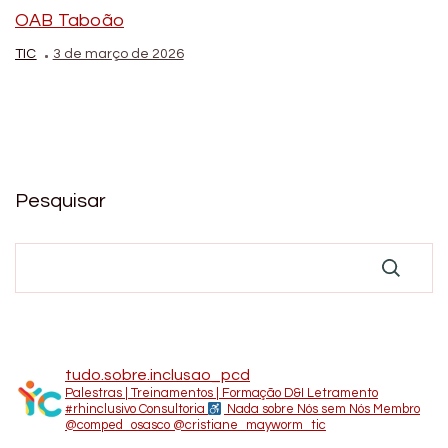
OAB Taboão
TIC
3 de março de 2026
Pesquisar
tudo.sobre.inclusao_pcd
Palestras | Treinamentos | Formação D&I Letramento
#rhinclusivo
Consultoria
Nada sobre Nós sem Nós
Membro
@comped_osasco
@cristiane_mayworm_tic