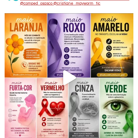
@comped_osasco
@cristiane_mayworm_tic