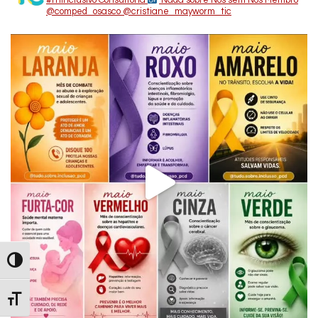
#rhinclusivo
Consultoria
Nada sobre Nós sem Nós
Membro
@comped_osasco
@cristiane_mayworm_tic
Alternar Alto Contraste
Alternar Tamanho da Fonte